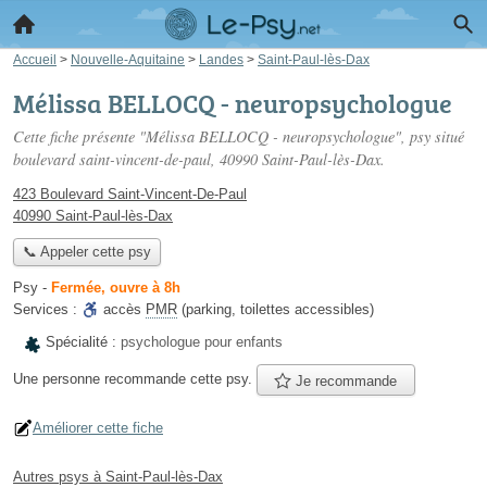
Accueil
>
Nouvelle-Aquitaine
>
Landes
>
Saint-Paul-lès-Dax
Mélissa BELLOCQ - neuropsychologue
Cette fiche présente "Mélissa BELLOCQ - neuropsychologue", psy situé
boulevard saint-vincent-de-paul
, 40990 Saint-Paul-lès-Dax.
423 Boulevard Saint-Vincent-De-Paul
40990 Saint-Paul-lès-Dax
📞 Appeler cette psy
Psy
-
Fermée, ouvre à 8h
Services :
accès
PMR
(parking, toilettes accessibles)
Spécialité :
psychologue pour enfants
Une personne
recommande
cette psy.
Je recommande
Améliorer cette fiche
Autres psys à Saint-Paul-lès-Dax