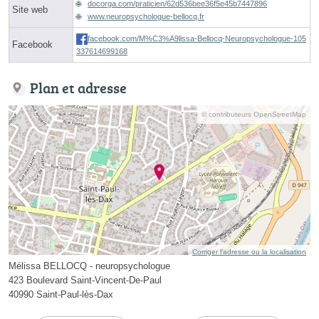
docorga.com/praticien/62d536bee36f5e45b7447896
Site web
www.neuropsychologue-bellocq.fr
facebook.com/M%C3%A9lissa-Bellocq-Neuropsychologue-105
Facebook
337614699168
Plan et adresse
© contributeurs OpenStreetMap
Corriger l’adresse ou la localisation
Mélissa BELLOCQ - neuropsychologue
423 Boulevard Saint-Vincent-De-Paul
40990 Saint-Paul-lès-Dax