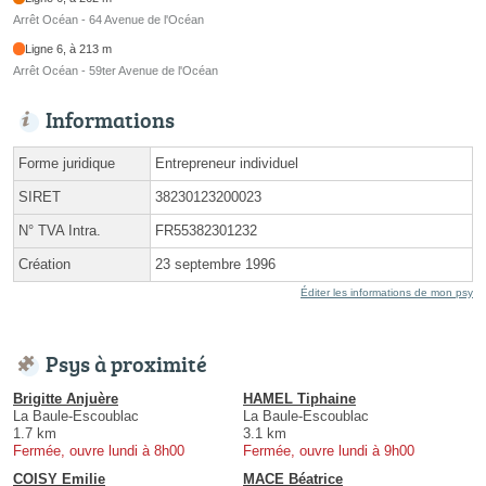
Arrêt Océan - 64 Avenue de l'Océan
Ligne 6, à 213 m
Arrêt Océan - 59ter Avenue de l'Océan
Informations
Forme juridique
Entrepreneur individuel
SIRET
38230123200023
N° TVA Intra.
FR55382301232
Création
23 septembre 1996
Éditer les informations de mon psy
Psys à proximité
Brigitte Anjuère
HAMEL Tiphaine
La Baule-Escoublac
La Baule-Escoublac
1.7 km
3.1 km
Fermée, ouvre lundi à 8h00
Fermée, ouvre lundi à 9h00
COISY Emilie
MACE Béatrice