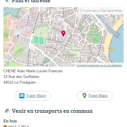
© contributeurs OpenStreetMap
Corriger l’adresse ou la localisation
CHENE Alain Marie Lucien Francois
13 Rue des Guiffettes
44510 Le Pouliguen
Trajet Waze
Trajet Maps
Venir en transports en commun
En bus
Ligne 6, à 262 m