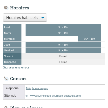
Horaires
Lundi
9h - 19h
Mardi
9h - 19h
Mercredi
16h - 19h
Jeudi
9h - 19h
Vendredi
9h - 19h
Samedi
Fermé
Dimanche
Fermé
Signaler une erreur
Contact
Téléphone
Téléphoner au psy
Site web
www.psychologue-pouliguen-guerande.com
Plan et adresse