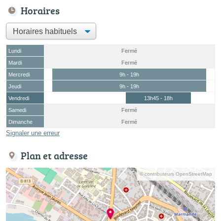
Horaires
Lundi
Fermé
Mardi
Fermé
Mercredi
9h - 19h
Jeudi
9h - 19h
Vendredi
13h45 - 18h
Samedi
Fermé
Dimanche
Fermé
Signaler une erreur
Plan et adresse
© contributeurs OpenStreetMap