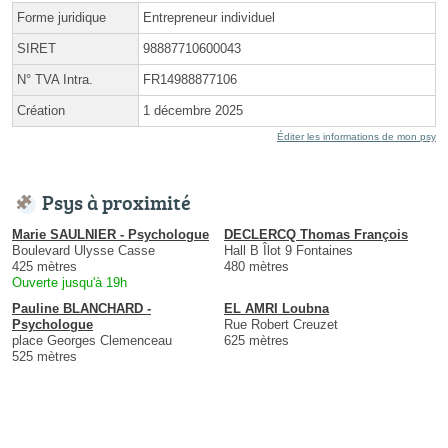
Forme juridique
Entrepreneur individuel
SIRET
98887710600043
N° TVA Intra.
FR14988877106
Création
1 décembre 2025
Éditer les informations de mon psy
Psys à proximité
Marie SAULNIER - Psychologue
DECLERCQ Thomas François
Boulevard Ulysse Casse
Hall B Îlot 9 Fontaines
425 mètres
480 mètres
Ouverte jusqu'à 19h
Pauline BLANCHARD -
EL AMRI Loubna
Psychologue
Rue Robert Creuzet
place Georges Clemenceau
625 mètres
525 mètres