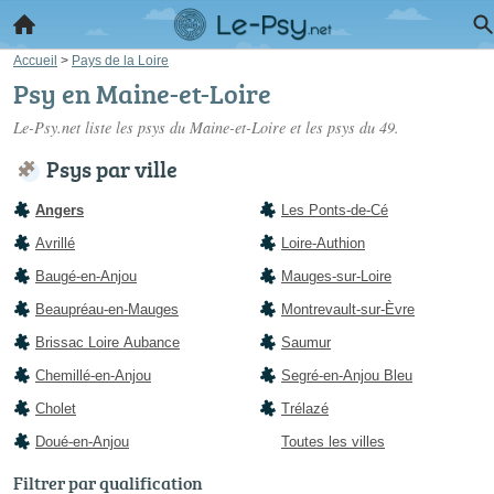
Accueil
>
Pays de la Loire
Psy en Maine-et-Loire
Le-Psy.net liste les
psys du Maine-et-Loire
et les psys du 49.
Psys par ville
Angers
Les Ponts-de-Cé
Avrillé
Loire-Authion
Baugé-en-Anjou
Mauges-sur-Loire
Beaupréau-en-Mauges
Montrevault-sur-Èvre
Brissac Loire Aubance
Saumur
Chemillé-en-Anjou
Segré-en-Anjou Bleu
Cholet
Trélazé
Doué-en-Anjou
Toutes les villes
Filtrer par qualification