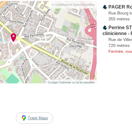
© contributeurs OpenStreetMap
PAGER Ro
Rue Bourg la
355 mètres
Perrine S
clinicienne 
Rue de Ville
720 mètres
Fermée, ouv
Corriger l’adresse ou la localisation
Trajet Maps