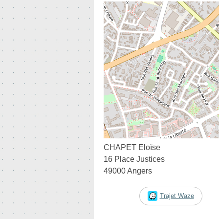
CHAPET Eloïse
16 Place Justices
49000 Angers
Trajet Waze