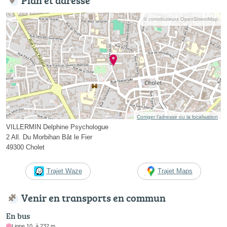
© contributeurs OpenStreetMap
Corriger l’adresse ou la localisation
VILLERMIN Delphine Psychologue
2 All. Du Morbihan Bât le Fier
49300 Cholet
Trajet Waze
Trajet Maps
Venir en transports en commun
En bus
Ligne 10, à 232 m