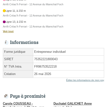
Arrêt Créac'h Ferrari - 12 Avenue du Marechal Foch
Ligne 11, à 232 m
Arrêt Créac'h Ferrari - 12 Avenue du Marechal Foch
Ligne 13, à 232 m
Arrêt Créac'h Ferrari - 12 Avenue du Marechal Foch
Voir tout
Informations
Forme juridique
Entrepreneur individuel
SIRET
75352221800043
N° TVA Intra.
FR96753522218
Création
26 mai 2026
Éditer les informations de mon psy
Psys à proximité
Carole COUSSEAU -
Duchatel GALICHET Anne