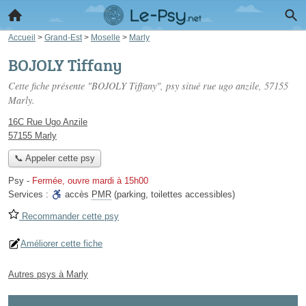
Accueil
>
Grand-Est
>
Moselle
>
Marly
BOJOLY Tiffany
Cette fiche présente "BOJOLY Tiffany", psy situé
rue ugo anzile
, 57155
Marly.
16C Rue Ugo Anzile
57155 Marly
📞 Appeler cette psy
Psy
-
Fermée, ouvre mardi à 15h00
Services :
accès
PMR
(parking, toilettes accessibles)
Recommander cette psy
Améliorer cette fiche
Autres psys à Marly