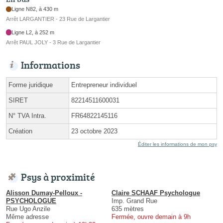
Ligne N82, à 430 m
Arrêt LARGANTIER - 23 Rue de Largantier
Ligne L2, à 252 m
Arrêt PAUL JOLY - 3 Rue de Largantier
Informations
Forme juridique
Entrepreneur individuel
SIRET
82214511600031
N° TVA Intra.
FR64822145116
Création
23 octobre 2023
Éditer les informations de mon psy
Psys à proximité
Alisson Dumay-Pelloux -
Claire SCHAAF Psychologue
PSYCHOLOGUE
Imp. Grand Rue
Rue Ugo Anzile
635 mètres
Même adresse
Fermée, ouvre demain à 9h