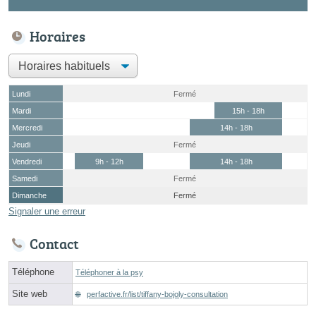
Horaires
Lundi
Fermé
Mardi
15h - 18h
Mercredi
14h - 18h
Jeudi
Fermé
Vendredi
9h - 12h
14h - 18h
Samedi
Fermé
Dimanche
Fermé
Signaler une erreur
Contact
Téléphone
Téléphoner à la psy
Site web
perfactive.fr/list/tiffany-bojoly-consultation