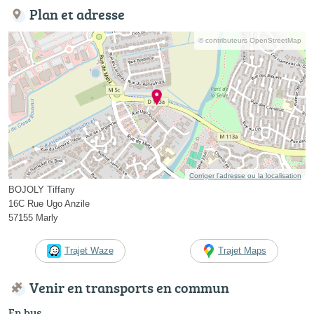
Plan et adresse
© contributeurs OpenStreetMap
Corriger l’adresse ou la localisation
BOJOLY Tiffany
16C Rue Ugo Anzile
57155 Marly
Trajet Waze
Trajet Maps
Venir en transports en commun
En bus