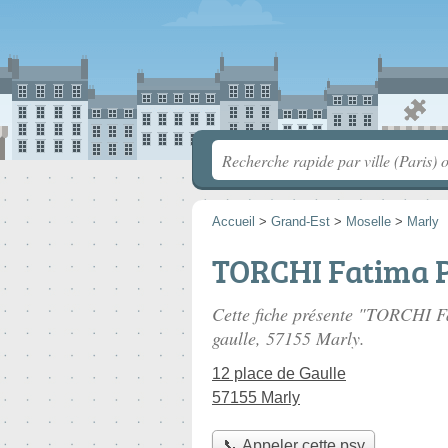
Accueil
>
Grand-Est
>
Moselle
>
Marly
TORCHI Fatima 
Cette fiche présente "TORCHI F
gaulle
, 57155 Marly.
12 place de Gaulle
57155 Marly
📞 Appeler cette psy