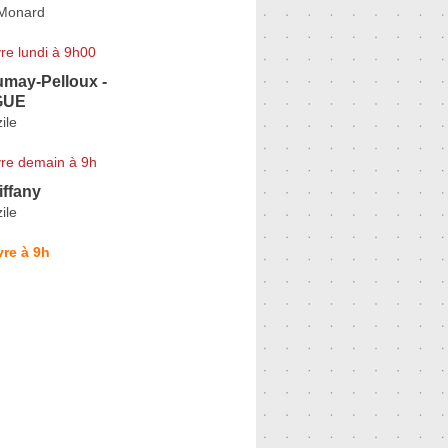
 Monard
re lundi à 9h00
umay-Pelloux -
GUE
ile
re demain à 9h
ffany
ile
re à 9h