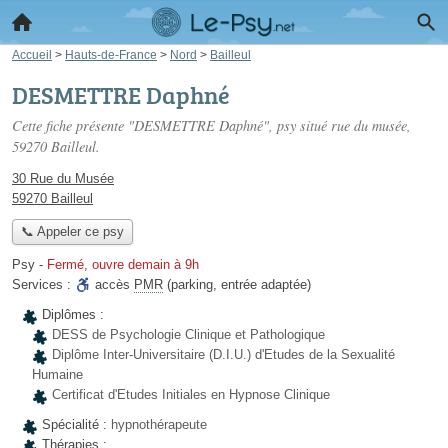
Accueil
>
Hauts-de-France
>
Nord
>
Bailleul
DESMETTRE Daphné
Cette fiche présente "DESMETTRE Daphné", psy situé
rue du musée
,
59270 Bailleul.
30 Rue du Musée
59270 Bailleul
📞 Appeler ce psy
Psy
-
Fermé, ouvre demain à 9h
Services :
accès
PMR
(parking, entrée adaptée)
Diplômes :
DESS de Psychologie Clinique et Pathologique
Diplôme Inter-Universitaire (D.I.U.) d'Etudes de la Sexualité
Humaine
Certificat d'Etudes Initiales en Hypnose Clinique
Spécialité :
hypnothérapeute
Thérapies :