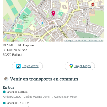
Corriger l’adresse ou la localisation
DESMETTRE Daphné
30 Rue du Musée
59270 Bailleul
Trajet Waze
Trajet Maps
Venir en transports en commun
En bus
Ligne 908, à 316 m
Arrêt BAILLEUL - Collège Maxime Deyts - 7 Avenue Jean Moulin
Ligne 908S, à 316 m