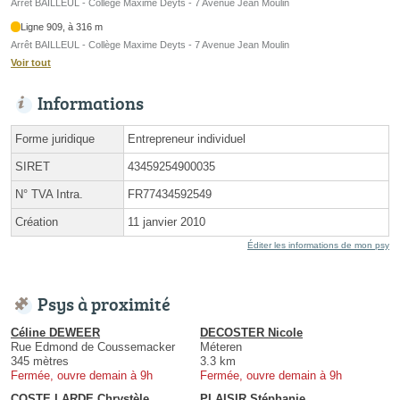
Arrêt BAILLEUL - Collège Maxime Deyts - 7 Avenue Jean Moulin
Ligne 909, à 316 m
Arrêt BAILLEUL - Collège Maxime Deyts - 7 Avenue Jean Moulin
Voir tout
Informations
Forme juridique
Entrepreneur individuel
SIRET
43459254900035
N° TVA Intra.
FR77434592549
Création
11 janvier 2010
Éditer les informations de mon psy
Psys à proximité
Céline DEWEER
DECOSTER Nicole
Rue Edmond de Coussemacker
Méteren
345 mètres
3.3 km
Fermée, ouvre demain à 9h
Fermée, ouvre demain à 9h
COSTE LARDE Chrystèle
PLAISIR Stéphanie