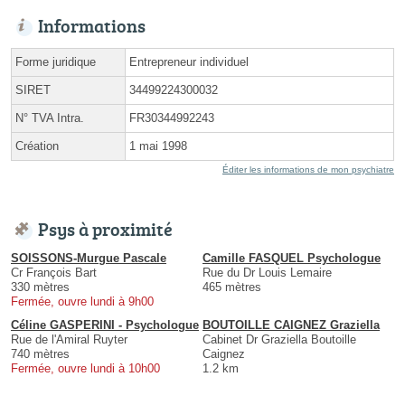
Informations
Forme juridique
Entrepreneur individuel
SIRET
34499224300032
N° TVA Intra.
FR30344992243
Création
1 mai 1998
Éditer les informations de mon psychiatre
Psys à proximité
SOISSONS-Murgue Pascale
Camille FASQUEL Psychologue
Cr François Bart
Rue du Dr Louis Lemaire
330 mètres
465 mètres
Fermée, ouvre lundi à 9h00
Céline GASPERINI - Psychologue
BOUTOILLE CAIGNEZ Graziella
Rue de l'Amiral Ruyter
Cabinet Dr Graziella Boutoille
740 mètres
Caignez
Fermée, ouvre lundi à 10h00
1.2 km