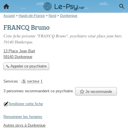
Accueil
>
Hauts-de-France
>
Nord
>
Dunkerque
FRANCQ Bruno
Cette fiche présente "FRANCQ Bruno", psychiatre situé
place jean bart
,
59140 Dunkerque.
13 Place Jean Bart
59140 Dunkerque
📞 Appeler ce psychiatre
Services :
secteur 1
3 personnes
recommandent
ce psychiatre.
Je recommande
Améliorer cette fiche
Renseigner les horaires
Autres psys à Dunkerque