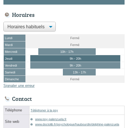
Horaires
Lundi
Fermé
Mardi
Fermé
Mercredi
10h - 17h
Jeudi
9h - 20h
Vendredi
9h - 20h
Samedi
13h - 17h
Dimanche
Fermé
Signaler une erreur
Contact
Téléphone
Téléphoner à la psy
www.psy-palenzuela.fr
Site web
www.doctolib.fr/psychologue/haubourdin/delphine-palenzuela