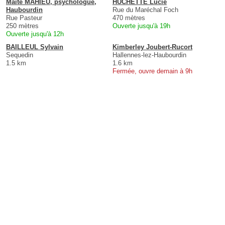
Maité MAHIEU, psychologue,
HUCHETTE Lucie
Haubourdin
Rue du Maréchal Foch
Rue Pasteur
470 mètres
250 mètres
Ouverte jusqu'à 19h
Ouverte jusqu'à 12h
BAILLEUL Sylvain
Kimberley Joubert-Rucort
Sequedin
Hallennes-lez-Haubourdin
1.5 km
1.6 km
Fermée, ouvre demain à 9h