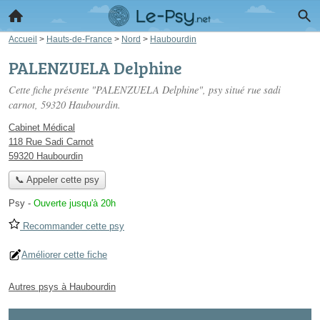
Accueil
>
Hauts-de-France
>
Nord
>
Haubourdin
PALENZUELA Delphine
Cette fiche présente "PALENZUELA Delphine", psy situé
rue sadi
carnot
, 59320 Haubourdin.
Cabinet Médical
118 Rue Sadi Carnot
59320 Haubourdin
📞 Appeler cette psy
Psy
-
Ouverte jusqu'à 20h
Recommander cette psy
Améliorer cette fiche
Autres psys à Haubourdin