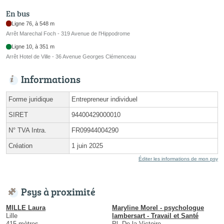
En bus
Ligne 76, à 548 m
Arrêt Marechal Foch - 319 Avenue de l'Hippodrome
Ligne 10, à 351 m
Arrêt Hotel de Ville - 36 Avenue Georges Clémenceau
Informations
Forme juridique
Entrepreneur individuel
SIRET
94400429000010
N° TVA Intra.
FR09944004290
Création
1 juin 2025
Éditer les informations de mon psy
Psys à proximité
MILLE Laura
Maryline Morel - psychologue
Lille
lambersart - Travail et Santé
415 mètres
Pl. De la Victoire