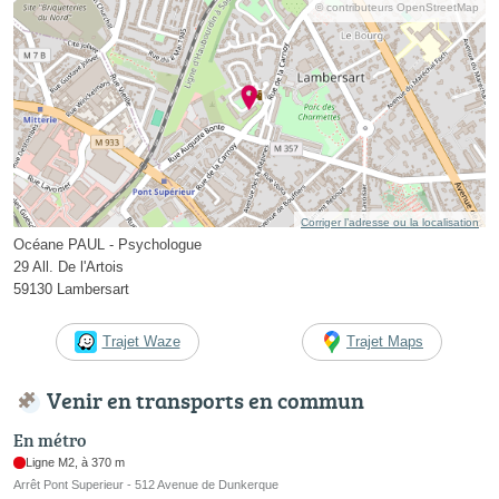
© contributeurs OpenStreetMap
Corriger l’adresse ou la localisation
Océane PAUL - Psychologue
29 All. De l'Artois
59130 Lambersart
Trajet Waze
Trajet Maps
Venir en transports en commun
En métro
Ligne M2, à 370 m
Arrêt Pont Superieur - 512 Avenue de Dunkerque