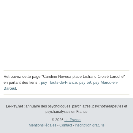
Retrouvez cette page "Caroline Neveux place Lisfranc Croisé Laroche"
en partant des liens :
psy Hauts-de-France
,
psy 59
,
psy Marcq-en-
Barœul
.
Le-Psy.net : annuaire des psychologues, psychiatres, psychothérapeutes et
psychanalystes en France
© 2026
Le-Psy.net
Mentions légales
-
Contact
-
Inscription gratuite