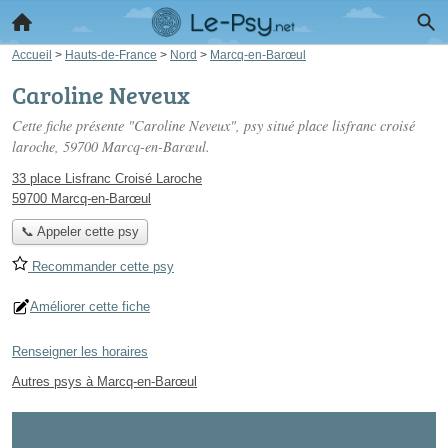
Accueil
>
Hauts-de-France
>
Nord
>
Marcq-en-Barœul
Caroline Neveux
Cette fiche présente "Caroline Neveux", psy situé
place lisfranc croisé
laroche
, 59700 Marcq-en-Barœul.
33 place Lisfranc Croisé Laroche
59700 Marcq-en-Barœul
📞 Appeler cette psy
Recommander cette psy
Améliorer cette fiche
Renseigner les horaires
Autres psys à Marcq-en-Barœul