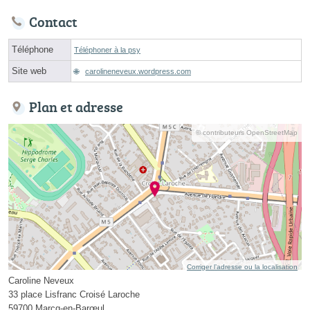
Contact
Téléphone
Téléphoner à la psy
Site web
carolineneveux.wordpress.com
Plan et adresse
© contributeurs OpenStreetMap
Corriger l’adresse ou la localisation
Caroline Neveux
33 place Lisfranc Croisé Laroche
59700 Marcq-en-Barœul