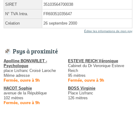
SIRET
35103564700038
N° TVA Intra.
FR69351035647
Création
26 septembre 2000
Éditer les informations de mon psy
Psys à proximité
Apolline BONVARLET -
ESTEVE REICH Véronique
Psychologue
Cabinet du Dr Veronique Esteve
place Lisfranc Croisé Laroche
Reich
Même adresse
95 mètres
Fermée, ouvre à 9h
Fermée, ouvre à 9h
HACOT Sophie
BOSS Virginie
avenue de la République
Place Lisfranc
102 mètres
126 mètres
Fermée, ouvre à 9h