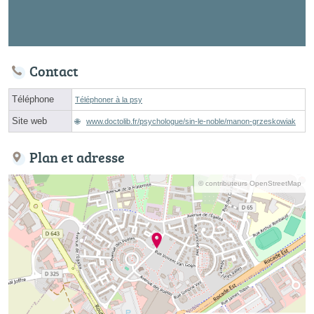
Contact
Téléphone
Téléphoner à la psy
Site web
www.doctolib.fr/psychologue/sin-le-noble/manon-grzeskowiak
Plan et adresse
© contributeurs OpenStreetMap