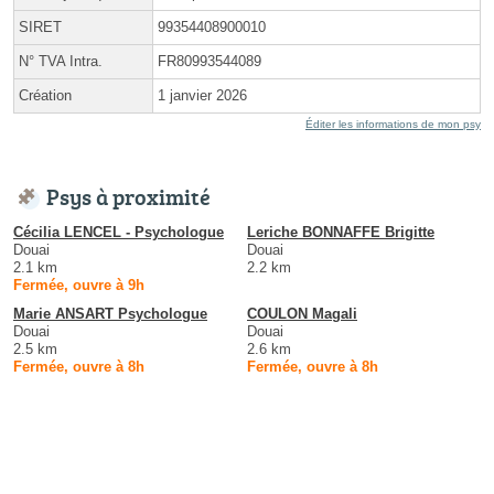
SIRET
99354408900010
N° TVA Intra.
FR80993544089
Création
1 janvier 2026
Éditer les informations de mon psy
Psys à proximité
Cécilia LENCEL - Psychologue
Leriche BONNAFFE Brigitte
Douai
Douai
2.1 km
2.2 km
Fermée, ouvre à 9h
Marie ANSART Psychologue
COULON Magali
Douai
Douai
2.5 km
2.6 km
Fermée, ouvre à 8h
Fermée, ouvre à 8h