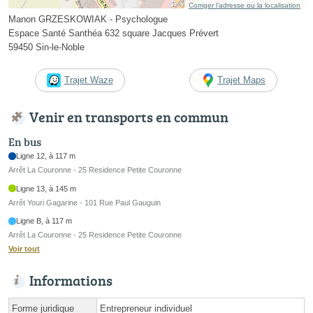
Corriger l’adresse ou la localisation
Manon GRZESKOWIAK - Psychologue
Espace Santé Santhéa 632 square Jacques Prévert
59450 Sin-le-Noble
Trajet Waze
Trajet Maps
Venir en transports en commun
En bus
Ligne 12, à 117 m
Arrêt La Couronne - 25 Residence Petite Couronne
Ligne 13, à 145 m
Arrêt Youri Gagarine - 101 Rue Paul Gauguin
Ligne B, à 117 m
Arrêt La Couronne - 25 Residence Petite Couronne
Voir tout
Informations
Forme juridique
Entrepreneur individuel