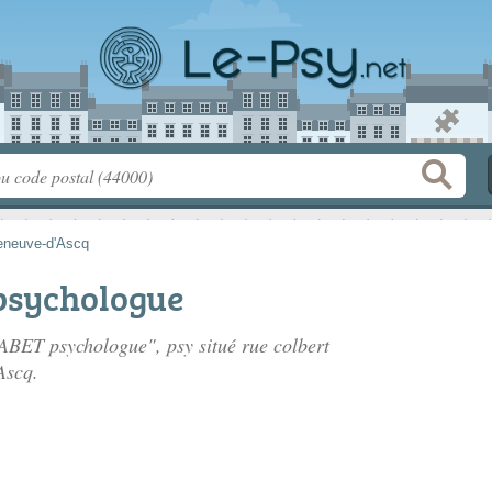
leneuve-d'Ascq
psychologue
GABET psychologue", psy situé
rue colbert
Ascq.