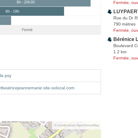
Fermée, ouv
8h - 20h30
LUYPAERT
8h - 18h
Rue du Dr 
790 mètres
Fermée, ouv
Fermé
Bérénice
Boulevard C
1.2 km
Fermée, ouv
la psy
etbeatricejeannemarie.site-solocal.com
© contributeurs OpenStreetMap