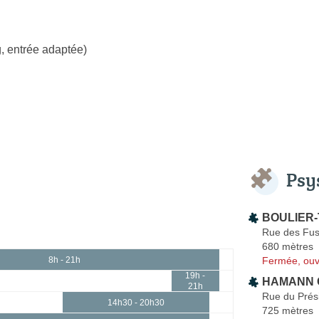
, entrée adaptée)
Psy
BOULIER-T
Rue des Fusi
680 mètres
Fermée, ouv
8h - 21h
19h -
HAMANN Ch
21h
Rue du Prés
14h30 - 20h30
725 mètres