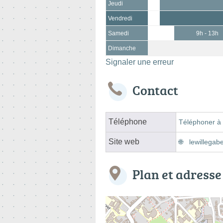
Jeudi
Vendredi
Samedi
9h - 13h
Dimanche
Signaler une erreur
Contact
Téléphone
Téléphoner à 
Site web
lewillegab
Plan et adresse