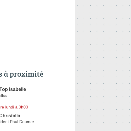
s à proximité
op Isabelle
llés
re lundi à 9h00
ristelle
ident Paul Doumer