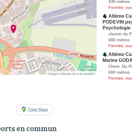
430 mètres
Fermée, ouv
Altémo Ca
PODEVIN psyc
Psychologie
chemin du P
680 mètres
Fermée, ouv
Altémo Cab
Marine GOD
Chem. Du Pe
680 mètres
Corriger l’adresse ou la localisation
Fermée, ouv
Trajet Maps
ports en commun