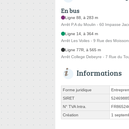
En bus
Ligne 88, à 283 m
Arrêt P.A du Moulin - 60 Impasse Jacq
Ligne 14, à 364 m
Arrêt Les Voiles - 9 Rue des Moisson
Ligne 77R, à 565 m
Arrêt College Debeyre - 7 Rue du To
Informations
Forme juridique
Entrepren
SIRET
5246988
N° TVA Intra.
FR86524
Création
1 septem