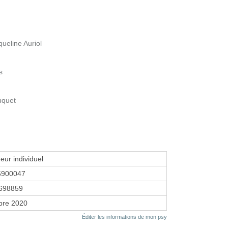
ueline Auriol
s
uquet
eur individuel
5900047
698859
bre 2020
Éditer les informations de mon psy