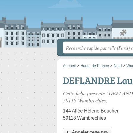
Accueil
>
Hauts-de-France
>
Nord
>
Wam
DEFLANDRE Lau
Cette fiche présente "DEFLAND
59118 Wambrechies.
144 Allée Hélène Boucher
59118 Wambrechies
📞 Appeler cette psy