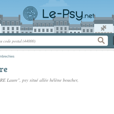
brechies
re
RE Laure", psy situé
allée hélène boucher
,