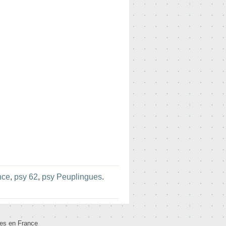
nce
,
psy 62
,
psy Peuplingues
.
tes en France