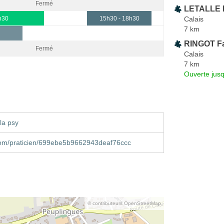
Fermé
LETALLE 
Calais
h30
15h30 - 18h30
7 km
RINGOT F
Fermé
Calais
7 km
Ouverte jus
la psy
om/praticien/699ebe5b9662943deaf76ccc
© contributeurs OpenStreetMap