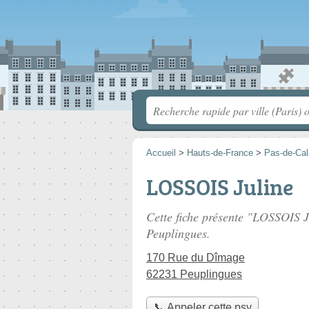
Accueil
>
Hauts-de-France
>
Pas-de-Cal
LOSSOIS Juline
Cette fiche présente "LOSSOIS J
Peuplingues.
170 Rue du Dîmage
62231 Peuplingues
📞 Appeler cette psy