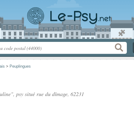
ais
>
Peuplingues
uline", psy situé
rue du dîmage
, 62231