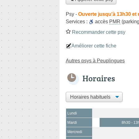
Psy
-
Ouverte jusqu'à 13h30 et 
Services :
accès
PMR
(parking
Recommander cette psy
Améliorer cette fiche
Autres psys à Peuplingues
Horaires
Lundi
Mardi
8h30 - 13
Mercredi