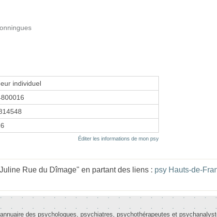
Bonningues
eur individuel
4800016
814548
26
Éditer les informations de mon psy
uline Rue du Dîmage" en partant des liens :
psy Hauts-de-Fra
 annuaire des psychologues, psychiatres, psychothérapeutes et psychanalys