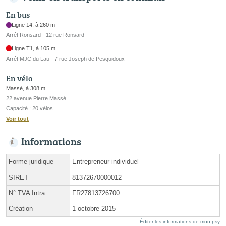
En bus
Ligne 14, à 260 m
Arrêt Ronsard - 12 rue Ronsard
Ligne T1, à 105 m
Arrêt MJC du Laü - 7 rue Joseph de Pesquidoux
En vélo
Massé, à 308 m
22 avenue Pierre Massé
Capacité : 20 vélos
Voir tout
Informations
Forme juridique
Entrepreneur individuel
SIRET
81372670000012
N° TVA Intra.
FR27813726700
Création
1 octobre 2015
Éditer les informations de mon psy