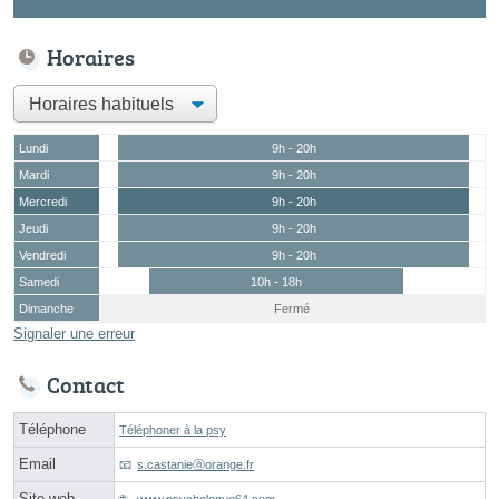
Horaires
Lundi
9h - 20h
Mardi
9h - 20h
Mercredi
9h - 20h
Jeudi
9h - 20h
Vendredi
9h - 20h
Samedi
10h - 18h
Dimanche
Fermé
Signaler une erreur
Contact
Téléphone
Téléphoner à la psy
Email
s.castanieⓐorange.fr
Site web
www.psychologue64.com