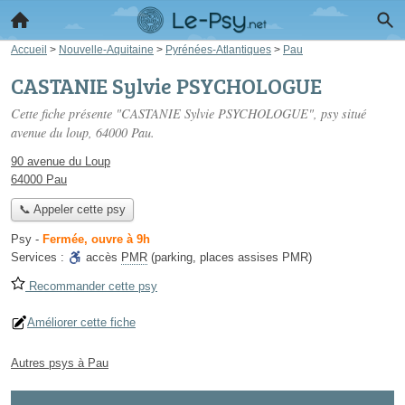
Accueil
>
Nouvelle-Aquitaine
>
Pyrénées-Atlantiques
>
Pau
CASTANIE Sylvie PSYCHOLOGUE
Cette fiche présente "CASTANIE Sylvie PSYCHOLOGUE", psy situé
avenue du loup
, 64000 Pau.
90 avenue du Loup
64000 Pau
📞 Appeler cette psy
Psy
-
Fermée, ouvre à 9h
Services :
accès
PMR
(parking, places assises PMR)
Recommander cette psy
Améliorer cette fiche
Autres psys à Pau