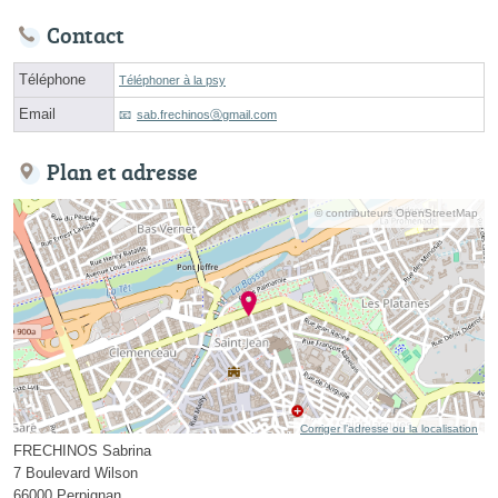
Contact
Téléphone
Téléphoner à la psy
Email
sab.frechinosⓐgmail.com
Plan et adresse
© contributeurs OpenStreetMap
Corriger l’adresse ou la localisation
FRECHINOS Sabrina
7 Boulevard Wilson
66000 Perpignan