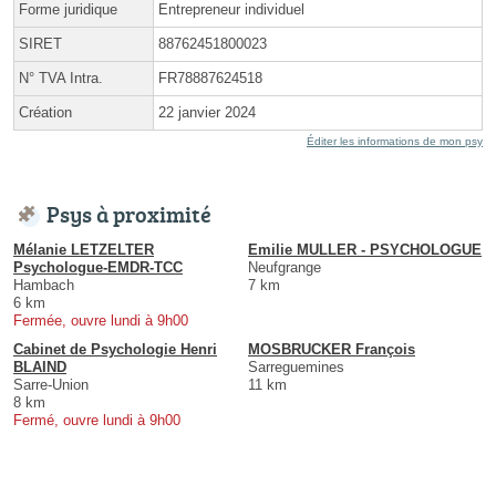
Forme juridique
Entrepreneur individuel
SIRET
88762451800023
N° TVA Intra.
FR78887624518
Création
22 janvier 2024
Éditer les informations de mon psy
Psys à proximité
Mélanie LETZELTER
Emilie MULLER - PSYCHOLOGUE
Psychologue-EMDR-TCC
Neufgrange
Hambach
7 km
6 km
Fermée, ouvre lundi à 9h00
Cabinet de Psychologie Henri
MOSBRUCKER François
BLAIND
Sarreguemines
Sarre-Union
11 km
8 km
Fermé, ouvre lundi à 9h00