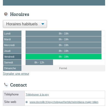
Horaires
Lundi
8h - 19h
Mardi
8h - 19h
Mercredi
8h - 19h
Jeudi
8h - 19h
Vendredi
8h - 19h
Samedi
8h - 12h
Dimanche
Fermé
Signaler une erreur
Contact
Téléphone
Téléphoner à la psy
Site web
www.doctolib.fr/psychologue/herbitzheim/diana-majer-bilien