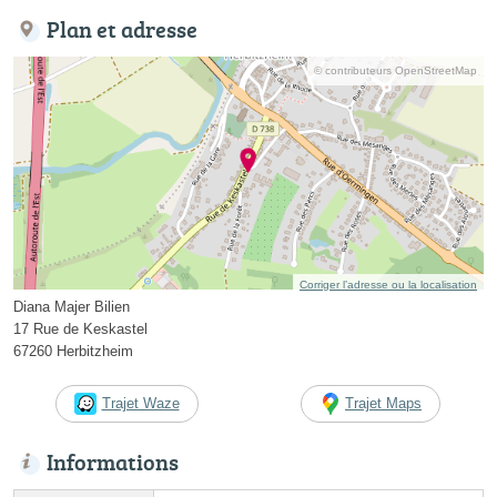
Plan et adresse
© contributeurs OpenStreetMap
Corriger l’adresse ou la localisation
Diana Majer Bilien
17 Rue de Keskastel
67260 Herbitzheim
Trajet Waze
Trajet Maps
Informations