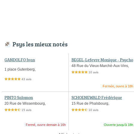
Psys les mieux notés
GANDOLFO Ivan
BEGEL-Lefevre Monique - Psycho
logue à Strasbourg
48 Rue du Vieux-Marché-Aux-Vins,
1 place Gutenberg,
10 avis
5,0 étoiles sur 5
43 avis
5,0 étoiles sur 5
Fermée, ouvre à 18h
PINTO Salomon
SCHOENEWALD Frédérique
20 Rue de Wissembourg,
15 Rue de Phalsbourg,
15 avis
10 avis
4,5 étoiles sur 5
4,5 étoiles sur 5
Fermé, ouvre demain à 16h
Ouverte jusqu'à 18h