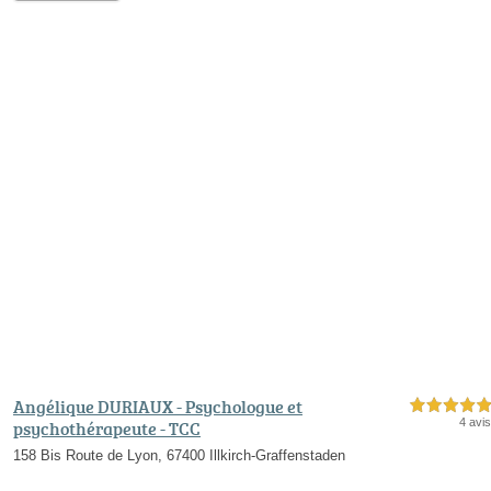
Angélique DURIAUX - Psychologue et
5,0 étoiles sur 5
4 avis
psychothérapeute - TCC
158 Bis Route de Lyon, 67400 Illkirch-Graffenstaden