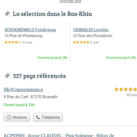
Afficher tout
La sélection dans le Bas-Rhin
SCHOENEWALD Frédérique
GRIMALDI Laetitia
15 Rue de Phalsbourg,
15 Rue des Rossignols,
10 avis
5 avis
4,5 étoiles sur 5
5,0 étoiles sur 5
Ouverte jusqu'à 18h
Ouverte jusqu'à 19h
327 psys référencés
(Re)Connaissance
5,0 étoiles sur 5
19 avis
4 Rue du Cerf, 67170 Brumath
Ouvert jusqu'à 18h
Horaires
Téléphone
ACPSYRH - Anne CLAUDEL - Psychologue - Bilan de