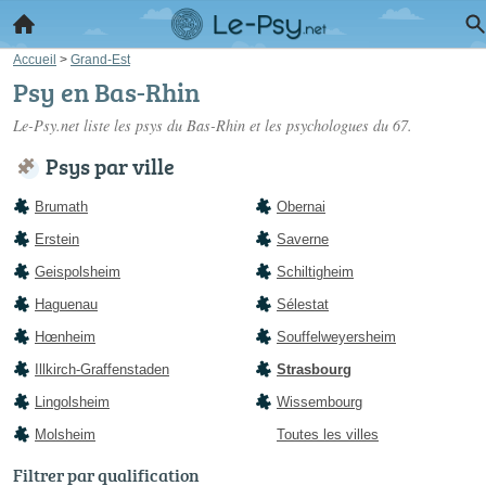
Accueil
>
Grand-Est
Psy en Bas-Rhin
Le-Psy.net liste les
psys du Bas-Rhin
et les psychologues du 67.
Psys par ville
Brumath
Obernai
Erstein
Saverne
Geispolsheim
Schiltigheim
Haguenau
Sélestat
Hœnheim
Souffelweyersheim
Illkirch-Graffenstaden
Strasbourg
Lingolsheim
Wissembourg
Molsheim
Toutes les villes
Filtrer par qualification