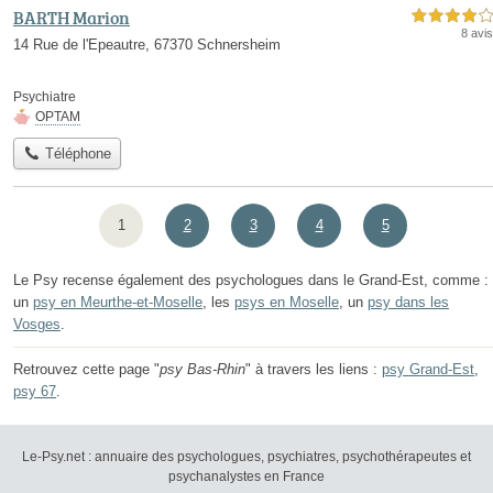
BARTH Marion
4,0 étoiles sur 5
8 avis
14 Rue de l'Epeautre, 67370 Schnersheim
Psychiatre
OPTAM
Téléphone
1
2
3
4
5
Le Psy recense également des psychologues dans le Grand-Est, comme :
un
psy en Meurthe-et-Moselle
, les
psys en Moselle
, un
psy dans les
Vosges
.
Retrouvez cette page "
psy Bas-Rhin
" à travers les liens :
psy Grand-Est
,
psy 67
.
Le-Psy.net : annuaire des psychologues, psychiatres, psychothérapeutes et
psychanalystes en France