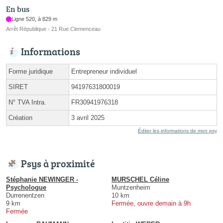
En bus
Ligne 520, à 829 m
Arrêt République - 21 Rue Clemenceau
Informations
Forme juridique
Entrepreneur individuel
SIRET
94197631800019
N° TVA Intra.
FR30941976318
Création
3 avril 2025
Éditer les informations de mon psy
Psys à proximité
Stéphanie NEWINGER -
MURSCHEL Céline
Psychologue
Muntzenheim
Durrenentzen
10 km
9 km
Fermée, ouvre demain à 9h
Fermée