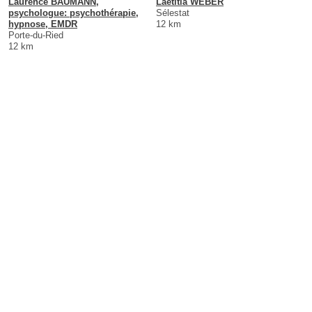
Laurence BAUMANN,
Laetitia WEBER
psychologue: psychothérapie,
Sélestat
hypnose, EMDR
12 km
Porte-du-Ried
12 km