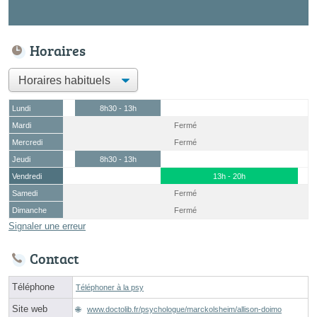
Horaires
Lundi
8h30 - 13h
Mardi
Fermé
Mercredi
Fermé
Jeudi
8h30 - 13h
Vendredi
13h - 20h
Samedi
Fermé
Dimanche
Fermé
Signaler une erreur
Contact
Téléphone
Téléphoner à la psy
Site web
www.doctolib.fr/psychologue/marckolsheim/allison-doimo