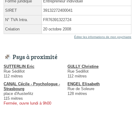
Forme juridique
Entrepreneur individuel
SIRET
39132272400041
N° TVA Intra.
FR76391322724
Création
20 octobre 2008
Éditer les informations de mon psychiatre
Psys à proximité
SUTTERLIN Eric
GULLY Christine
Rue Sédillot
Rue Sedillot
112 mètres
112 mètres
CANAL Cécile - Psychologue -
ENGEL Elisabeth
Strasbourg
Rue de Soleure
place d'Austerlitz
128 mètres
115 mètres
Fermée, ouvre lundi à 9h00