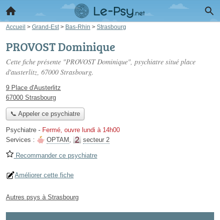
Accueil
>
Grand-Est
>
Bas-Rhin
>
Strasbourg
PROVOST Dominique
Cette fiche présente "PROVOST Dominique", psychiatre situé
place
d'austerlitz
, 67000 Strasbourg.
9 Place d'Austerlitz
67000 Strasbourg
📞 Appeler ce psychiatre
Psychiatre
-
Fermé, ouvre lundi à 14h00
Services :
OPTAM
,
secteur 2
Recommander ce psychiatre
Améliorer cette fiche
Autres psys à Strasbourg