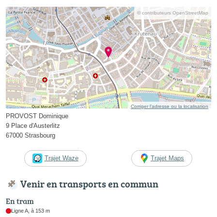
© contributeurs OpenStreetMap
Corriger l’adresse ou la localisation
PROVOST Dominique
9 Place d'Austerlitz
67000 Strasbourg
Trajet Waze
Trajet Maps
Venir en transports en commun
En tram
Ligne A, à 153 m