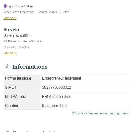
Ligne C6, à 164 m
Arrêt Brant Université - Square Marcel Rudloff
Voir tout
En vélo
Université, à 283 m
23 Boulevard de la Victoire
Capacité : 0 vélos
Voir tout
Informations
Forme juridique
Entrepreneur individuel
SIRET
35237705500012
N° TVA Intra.
FR54352377055
Création
9 octobre 1989
Éditer les informations de mon psychiatre