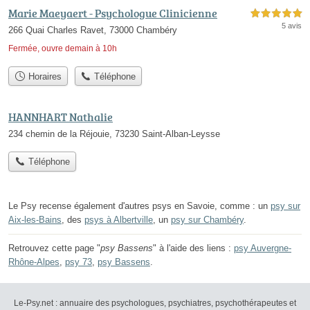
Marie Maeyaert - Psychologue Clinicienne
5,0 étoiles sur 5
5 avis
266 Quai Charles Ravet, 73000 Chambéry
Fermée, ouvre demain à 10h
Horaires
Téléphone
HANNHART Nathalie
234 chemin de la Réjouie, 73230 Saint-Alban-Leysse
Téléphone
Le Psy recense également d'autres psys en Savoie, comme : un
psy sur
Aix-les-Bains
, des
psys à Albertville
, un
psy sur Chambéry
.
Retrouvez cette page "
psy Bassens
" à l'aide des liens :
psy Auvergne-
Rhône-Alpes
,
psy 73
,
psy Bassens
.
Le-Psy.net : annuaire des psychologues, psychiatres, psychothérapeutes et