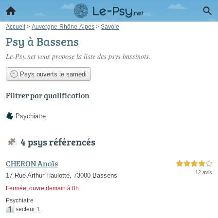
Accueil
>
Auvergne-Rhône-Alpes
>
Savoie
Psy à Bassens
Le-Psy.net vous propose la liste des
psys bassinots
.
Psys ouverts le samedi
Filtrer par qualification
Psychiatre
4 psys référencés
CHERON Anaïs
4,0 étoiles sur 5
12 avis
17 Rue Arthur Haulotte, 73000 Bassens
Fermée, ouvre demain à 8h
Psychiatre
secteur 1