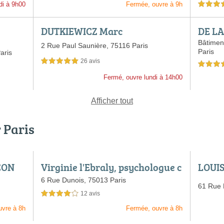
di à 9h00
Fermée, ouvre à 9h
5,0 étoiles 
DUTKIEWICZ Marc
DE LA
Bâtimen
2 Rue Paul Saunière,
75116 Paris
Paris
aris
26 avis
5,0 étoiles sur 5
4,5 étoiles 
Fermé, ouvre lundi à 14h00
Afficher tout
r Paris
CON
Virginie l'Ebraly, psychologue c
LOUIS
linicienne
6 Rue Dunois,
75013 Paris
61 Rue 
12 avis
4,0 étoiles sur 5
uvre à 8h
Fermée, ouvre à 8h