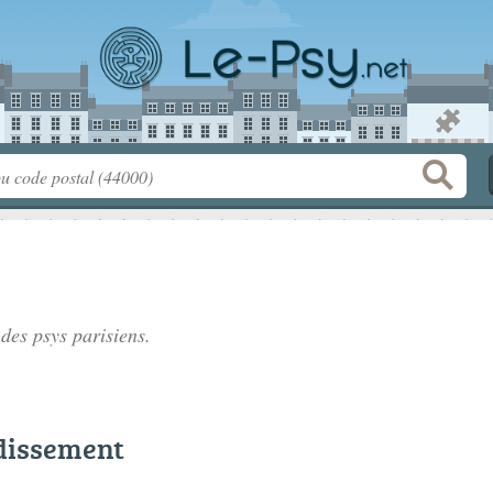
e des
psys parisiens
.
dissement