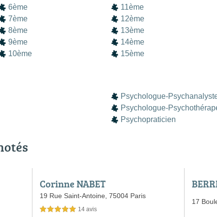
6ème
11ème
7ème
12ème
8ème
13ème
9ème
14ème
10ème
15ème
Psychologue-Psychanalyst
Psychologue-Psychothérap
Psychopraticien
notés
Corinne NABET
BERRI
19 Rue Saint-Antoine,
75004 Paris
17 Boul
14 avis
5,0 étoiles sur 5