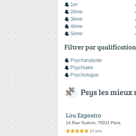
1er
2ème
3ème
4ème
5ème
Filtrer par qualification
Psychanalyste
Psychiatre
Psychologue
Psys les mieux 
Lou Exposito
14 Rue Guénot,
75011 Paris
10 avis
5,0 étoiles sur 5