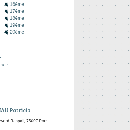
16ème
17ème
18ème
19ème
20ème
e
eute
AU Patricia
evard Raspail,
75007 Paris