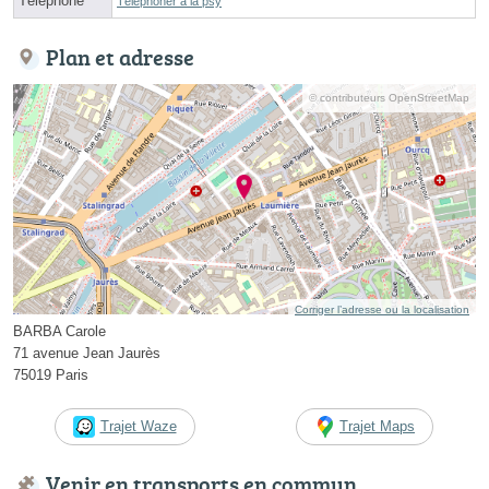
Téléphone
Téléphoner à la psy
Plan et adresse
© contributeurs OpenStreetMap
Corriger l’adresse ou la localisation
BARBA Carole
71 avenue Jean Jaurès
75019 Paris
Trajet Waze
Trajet Maps
Venir en transports en commun