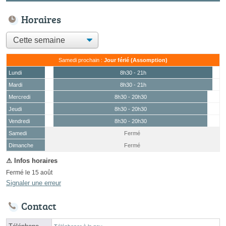
Horaires
Samedi prochain :
Jour férié (Assomption)
Lundi
8h30 - 21h
Mardi
8h30 - 21h
Mercredi
8h30 - 20h30
Jeudi
8h30 - 20h30
Vendredi
8h30 - 20h30
Samedi
Fermé
(15 août)
Dimanche
Fermé
Fermé le 15 août
Signaler une erreur
Contact