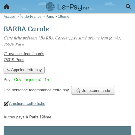
Accueil
>
Île-de-France
>
Paris
>
19ème
BARBA Carole
Cette fiche présente "BARBA Carole", psy situé
avenue jean jaurès
,
75019 Paris.
71 avenue Jean Jaurès
75019 Paris
📞 Appeler cette psy
Psy
-
Ouverte jusqu'à 21h
Une personne
recommande
cette psy.
Je recommande
Améliorer cette fiche
Autres psys à Paris 19ème