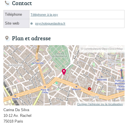
Contact
Téléphone
Téléphoner à la psy
Site web
psychologuedasilva.fr
Plan et adresse
© contributeurs OpenStreetMap
Corriger l’adresse ou la localisation
Carina Da Silva
10-12 Av. Rachel
75018 Paris