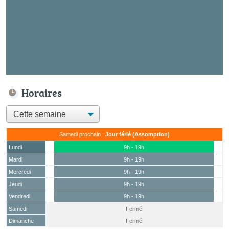
Horaires
Samedi prochain :
Jour férié (Assomption)
Lundi
9h - 19h
Mardi
9h - 19h
Mercredi
9h - 19h
Jeudi
9h - 19h
Vendredi
9h - 19h
Samedi
Fermé
(15 août)
Dimanche
Fermé