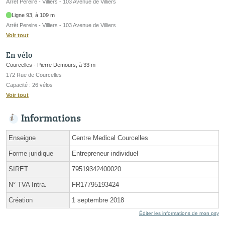
Arrêt Pereire - Villiers - 103 Avenue de Villiers
Ligne 93, à 109 m
Arrêt Pereire - Villiers - 103 Avenue de Villiers
Voir tout
En vélo
Courcelles - Pierre Demours, à 33 m
172 Rue de Courcelles
Capacité : 26 vélos
Voir tout
Informations
Enseigne
Centre Medical Courcelles
Forme juridique
Entrepreneur individuel
SIRET
79519342400020
N° TVA Intra.
FR17795193424
Création
1 septembre 2018
Éditer les informations de mon psy