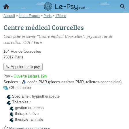
Accueil
>
Île-de-France
>
Paris
>
17ème
Centre médical Courcelles
Cette fiche présente "Centre médical Courcelles", psy situé
rue de
courcelles
, 75017 Paris.
164 Rue de Courcelles
75017 Paris
📞 Appeler cette psy
Psy
-
Ouverte jusqu'à 19h
Services :
accès
PMR
(places assises PMR, toilettes accessibles)
,
CB acceptée
Spécialité :
hypnothérapeute
Thérapies :
gestion du stress
thérapie brève
thérapie familiale
Recommander cette psy