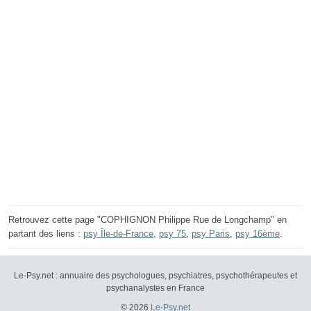
Retrouvez cette page "COPHIGNON Philippe Rue de Longchamp" en
partant des liens :
psy Île-de-France
,
psy 75
,
psy Paris
,
psy 16ème
.
Le-Psy.net : annuaire des psychologues, psychiatres, psychothérapeutes et
psychanalystes en France
© 2026
Le-Psy.net