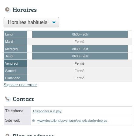
Horaires
Lundi
8h30 - 20h
Mardi
Fermé
Mercredi
8h30 - 20h
Jeudi
8h30 - 20h
Vendredi
Fermé
Samedi
Fermé
Dimanche
Fermé
Signaler une erreur
Contact
Téléphone
Téléphoner à la psy
Site web
www.doctolib.fr/psychiatre/paris/isabelle-debrus
Plan et adresse