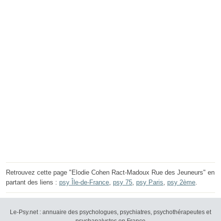
Retrouvez cette page "Elodie Cohen Ract-Madoux Rue des Jeuneurs" en
partant des liens :
psy Île-de-France
,
psy 75
,
psy Paris
,
psy 2ème
.
Le-Psy.net : annuaire des psychologues, psychiatres, psychothérapeutes et