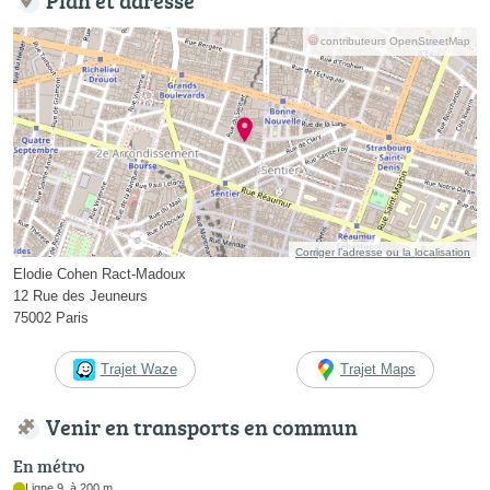
© contributeurs OpenStreetMap
Corriger l’adresse ou la localisation
Elodie Cohen Ract-Madoux
12 Rue des Jeuneurs
75002 Paris
Trajet Waze
Trajet Maps
Venir en transports en commun
En métro
Ligne 9, à 200 m