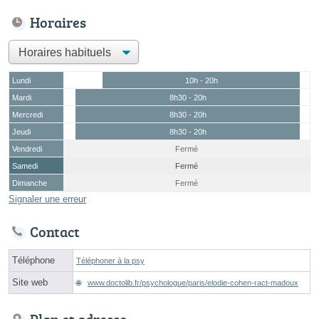
Horaires
Lundi
10h - 20h
Mardi
8h30 - 20h
Mercredi
8h30 - 20h
Jeudi
8h30 - 20h
Vendredi
Fermé
Samedi
Fermé
Dimanche
Fermé
Signaler une erreur
Contact
Téléphone
Téléphoner à la psy
Site web
www.doctolib.fr/psychologue/paris/elodie-cohen-ract-madoux
Plan et adresse