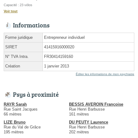
Capacité : 23 vélos
Voir tout
Informations
Forme juridique
Entrepreneur individuel
SIRET
41415916000020
N° TVA Intra.
FR30414159160
Création
1 janvier 2013
Éditer les informations de mon psychiatre
Psys à proximité
RAYR Sarah
BESSIS AVEROIN Françoise
Rue Saint Jacques
Rue Henri Barbusse
66 mètres
161 mètres
LIZE Bruno
DU PEUTY Laurence
Rue du Val de Grâce
Rue Henri Barbusse
195 mètres
202 mètres