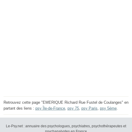
Retrouvez cette page "EMERIQUE Richard Rue Fustel de Coulanges" en
partant des liens :
psy Île-de-France
,
psy 75
,
psy Paris
,
psy 5ème
.
Le-Psy.net : annuaire des psychologues, psychiatres, psychothérapeutes et
psychanalystes en France