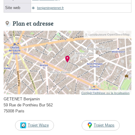
Site web
benjamingetenet.fr
Plan et adresse
© contributeurs OpenStreetMap
Corriger l’adresse ou la localisation
GETENET Benjamin
59 Rue de Ponthieu Bur 562
75008 Paris
Trajet Waze
Trajet Maps