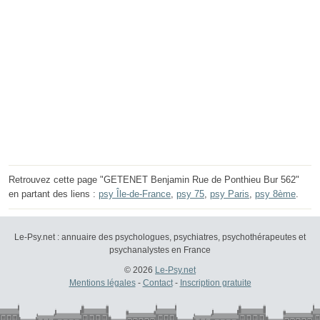
Retrouvez cette page "GETENET Benjamin Rue de Ponthieu Bur 562"
en partant des liens :
psy Île-de-France
,
psy 75
,
psy Paris
,
psy 8ème
.
Le-Psy.net : annuaire des psychologues, psychiatres, psychothérapeutes et
psychanalystes en France
© 2026
Le-Psy.net
Mentions légales
-
Contact
-
Inscription gratuite