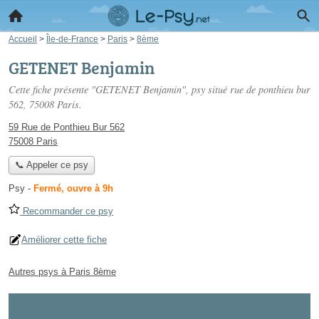
Accueil
>
Île-de-France
>
Paris
>
8ème
GETENET Benjamin
Cette fiche présente "GETENET Benjamin", psy situé
rue de ponthieu bur
562
, 75008 Paris.
59 Rue de Ponthieu Bur 562
75008 Paris
📞 Appeler ce psy
Psy
-
Fermé, ouvre à 9h
Recommander ce psy
Améliorer cette fiche
Autres psys à Paris 8ème