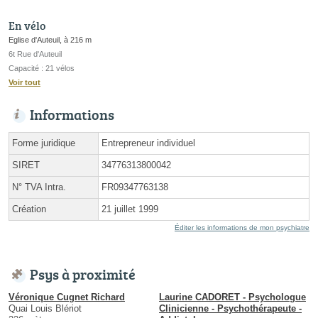
En vélo
Eglise d'Auteuil, à 216 m
6t Rue d'Auteuil
Capacité : 21 vélos
Voir tout
Informations
Forme juridique
Entrepreneur individuel
SIRET
34776313800042
N° TVA Intra.
FR09347763138
Création
21 juillet 1999
Éditer les informations de mon psychiatre
Psys à proximité
Véronique Cugnet Richard
Laurine CADORET - Psychologue
Quai Louis Blériot
Clinicienne - Psychothérapeute -