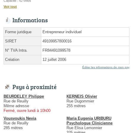
Capacité : 42 vélos
Voir tout
Informations
Forme juridique
Entrepreneur individuel
SIRET
49109957800016
N° TVA Intra.
FR84491099578
Création
12 juillet 2006
Éditer les informations de mon psy
Psys à proximité
BEURDELEY Philippe
KERNEIS Olivier
Rue de Reuilly
Rue Dugommier
Même adresse
255 mètres
Fermé, ouvre lundi à 10h00
Vousvoukis Nevia
Maria Eugenia URIBURU
Rue de Reuilly
Psychologue Clinicienne
285 mètres
Rue Elisa Lemonnier
325 mètres