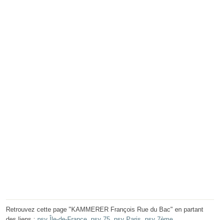
Retrouvez cette page "KAMMERER François Rue du Bac" en partant
des liens :
psy Île-de-France
,
psy 75
,
psy Paris
,
psy 7ème
.