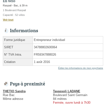
En vélo
Raspail - Bac, à 39 m
1 Boulevard Raspail
Capacité : 52 vélos
Voir tout
Informations
Forme juridique
Entrepreneur individuel
SIRET
34788802600064
N° TVA Intra.
FR59347888026
Création
1 août 2016
Éditer les informations de mon psychiatre
Psys à proximité
THETIO Sandra
Tavassoli LADANE
Rue Bac
Boulevard Saint Germain
Même adresse
84 mètres
Fermée, ouvre lundi à 7h30