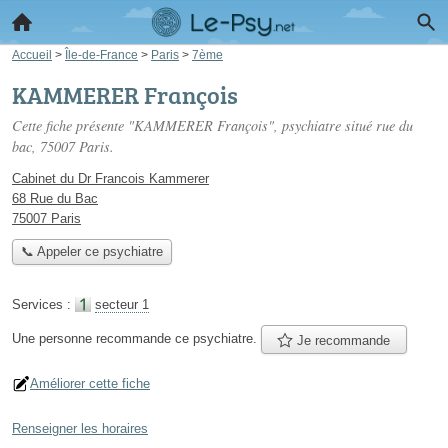
Accueil
>
Île-de-France
>
Paris
>
7ème
KAMMERER François
Cette fiche présente "KAMMERER François", psychiatre situé
rue du
bac
, 75007 Paris.
Cabinet du Dr Francois Kammerer
68 Rue du Bac
75007 Paris
📞 Appeler ce psychiatre
Services :
secteur 1
Une personne
recommande
ce psychiatre.
Je recommande
Améliorer cette fiche
Renseigner les horaires