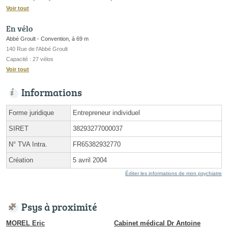
Voir tout
En vélo
Abbé Groult - Convention, à 69 m
140 Rue de l'Abbé Groult
Capacité : 27 vélos
Voir tout
Informations
Forme juridique
Entrepreneur individuel
SIRET
38293277000037
N° TVA Intra.
FR65382932770
Création
5 avril 2004
Éditer les informations de mon psychiatre
Psys à proximité
MOREL Eric
Cabinet médical Dr Antoine