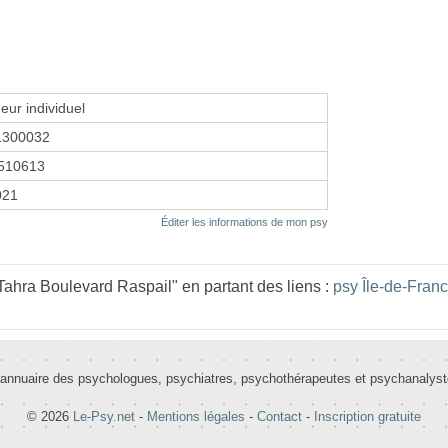
eur individuel
1300032
510613
2021
Éditer les informations de mon psy
hra Boulevard Raspail" en partant des liens :
psy Île-de-Fran
 annuaire des psychologues, psychiatres, psychothérapeutes et psychanalys
© 2026
Le-Psy.net
-
Mentions légales
-
Contact
-
Inscription gratuite