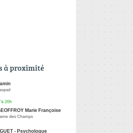
s à proximité
jamin
aspail
'à 20h
EOFFROY Marie Françoise
Dame des Champs
MIGUET - Psychologue