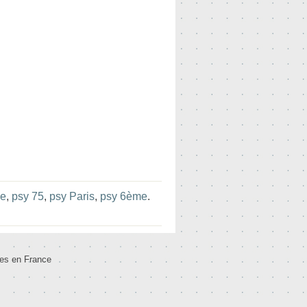
ce
,
psy 75
,
psy Paris
,
psy 6ème
.
tes en France