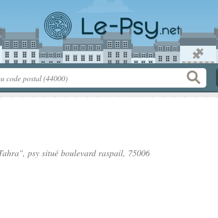
ahra", psy situé
boulevard raspail
, 75006