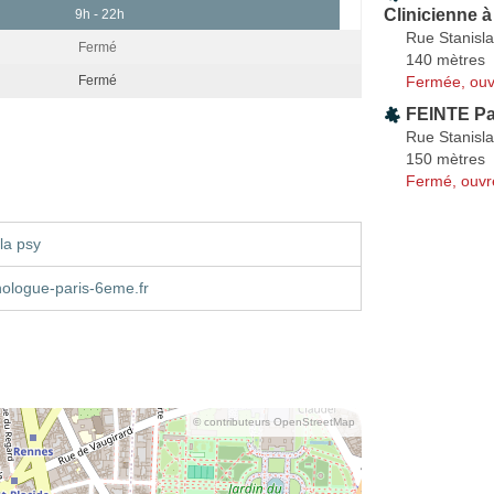
Clinicienne à
9h - 22h
Rue Stanisl
Fermé
140 mètres
Fermée, ouv
Fermé
FEINTE Pa
Rue Stanisl
150 mètres
Fermé, ouvr
la psy
ologue-paris-6eme.fr
© contributeurs OpenStreetMap