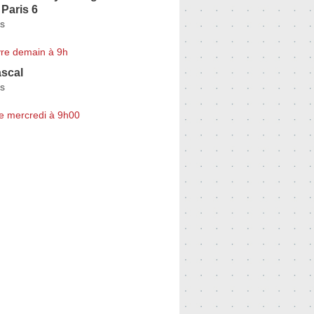
 Paris 6
as
re demain à 9h
scal
as
e mercredi à 9h00