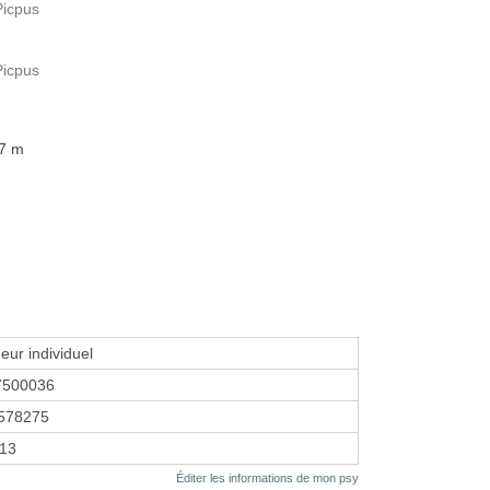
Picpus
Picpus
87 m
eur individuel
7500036
578275
013
Éditer les informations de mon psy