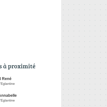
s à proximité
 René
'Eglantine
nnabelle
'Eglantine