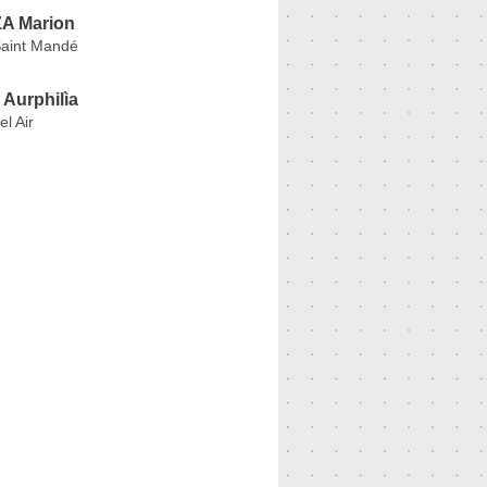
 Marion
aint Mandé
 Aurphilìa
l Air