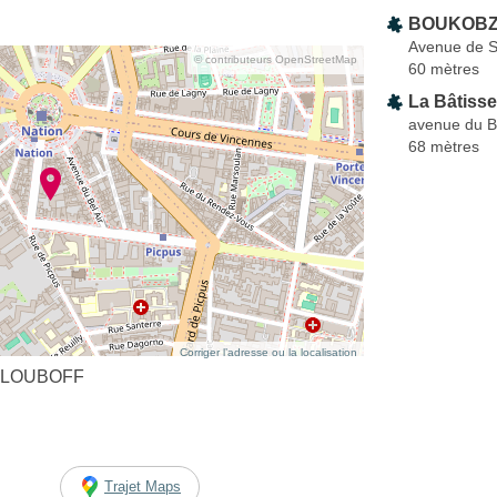
BOUKOBZA
Avenue de S
© contributeurs OpenStreetMap
60 mètres
La Bâtisse
avenue du Be
68 mètres
Corriger l’adresse ou la localisation
 GOLOUBOFF
Trajet Maps