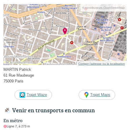
© contributeurs OpenStreetMap
Corriger l’adresse ou la localisation
MARTIN Patrick
61 Rue Maubeuge
75009 Paris
Trajet Waze
Trajet Maps
Venir en transports en commun
En métro
Ligne 7, à 273 m