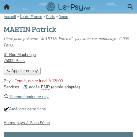
Accueil
>
Île-de-France
>
Paris
>
9ème
MARTIN Patrick
Cette fiche présente "MARTIN Patrick", psy situé
rue maubeuge
, 75009
Paris.
61 Rue Maubeuge
75009 Paris
📞 Appeler ce psy
Psy
-
Fermé, ouvre lundi à 13h00
Services :
accès
PMR
(entrée adaptée)
Recommander ce psy
Améliorer cette fiche
Autres psys à Paris 9ème