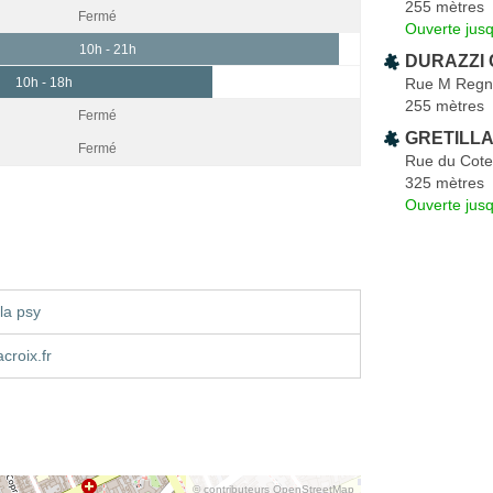
255 mètres
Fermé
Ouverte jus
10h - 21h
DURAZZI 
Rue M Regn
10h - 18h
255 mètres
Fermé
GRETILLA
Fermé
Rue du Cote
325 mètres
Ouverte jus
la psy
croix.fr
© contributeurs OpenStreetMap