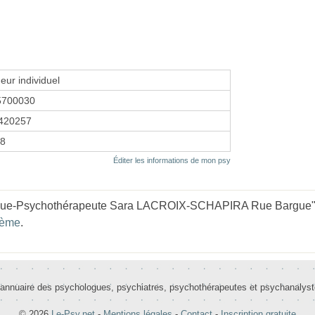
eur individuel
5700030
420257
18
Éditer les informations de mon psy
gue-Psychothérapeute Sara LACROIX-SCHAPIRA Rue Bargue" en
5ème
.
 annuaire des psychologues, psychiatres, psychothérapeutes et psychanalys
© 2026
Le-Psy.net
-
Mentions légales
-
Contact
-
Inscription gratuite