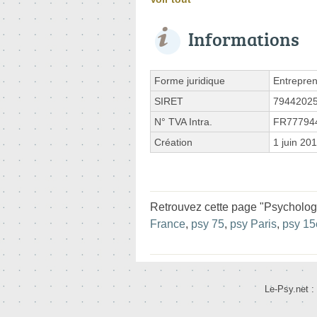
Informations
Forme juridique
Entrepren
SIRET
7944202
N° TVA Intra.
FR77794
Création
1 juin 20
Retrouvez cette page "Psycholo
France
,
psy 75
,
psy Paris
,
psy 1
Le-Psy.net :