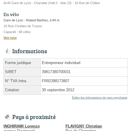
Arrêt Gare de Lyon - Charolais (Hall 2 - Voie 23) - 16 Rue de Châlon
En vélo
Gare de Lyon - Roland Barthes, à 84 m
10 Rue Chrétien de Troyes
Capacité : 68 vélos
Voir tout
Informations
Forme juridique
Entrepreneur individuel
SIRET
39817380700031
N° TVA Intra.
FR92398173807
Création
30 septembre 2012
Éditer les informations de mon psychiatre
Psys à proximité
INGHIRAMI Lorenzo
FLAVIGNY Christian
avenue Daumesnil
Rue de Charenton