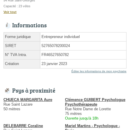
54 Rue Saint-Georges
Capacité : 23 vélos
Voir tout
Informations
Forme juridique
Entrepreneur individuel
SIRET
52765078200024
N° TVA Intra.
FR46527650782
Création
23 janvier 2023
Éditer les informations de mon psychiatre
Psys à proximité
CHUECA MARGARITA Aure
Clémence GUIBERT Psychologue
Rue Saint Lazare
Psychothérapeute
50 mètres
Rue Notre Dame de Lorette
75 mètres
Ouverte jusqu'à 18h
DELEBARRE Coraline
Mariel Martins - Psychologue -