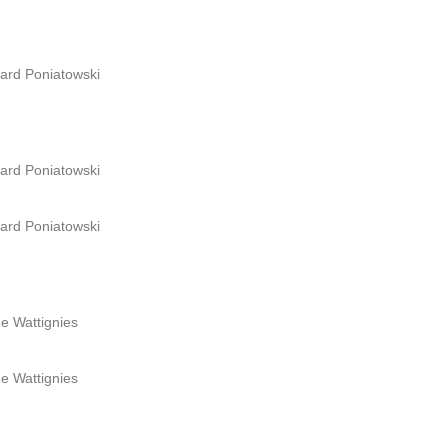
vard Poniatowski
vard Poniatowski
vard Poniatowski
de Wattignies
de Wattignies