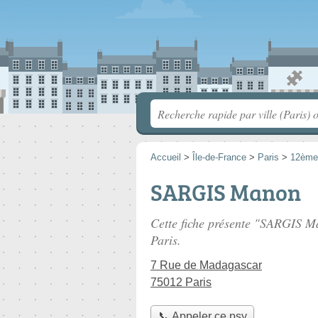
Accueil
>
Île-de-France
>
Paris
>
12ème
SARGIS Manon
Cette fiche présente "SARGIS M
Paris.
7 Rue de Madagascar
75012 Paris
📞 Appeler ce psy