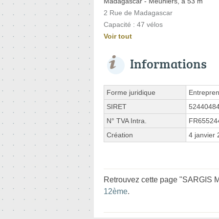
Madagascar - Meuniers, à 53 m
2 Rue de Madagascar
Capacité : 47 vélos
Voir tout
Informations
Forme juridique
Entrepren
SIRET
5244048
N° TVA Intra.
FR65524
Création
4 janvier
Retrouvez cette page "SARGIS M
12ème
.