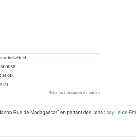
eur individuel
4500058
404845
 2021
Éditer les informations de mon psy
anon Rue de Madagascar" en partant des liens :
psy Île-de-Fr