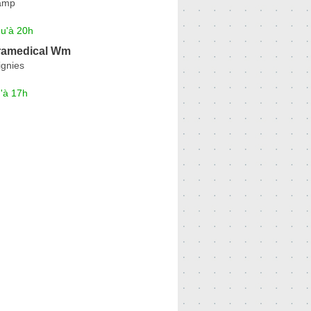
amp
qu'à 20h
ramedical Wm
ignies
'à 17h