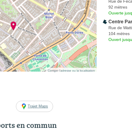
Rue de Féc
92 mètres
Ouverte jus
Centre Pa
Rue de Watt
104 mètres
Ouvert jusqu
Corriger l’adresse ou la localisation
Trajet Maps
ports en commun