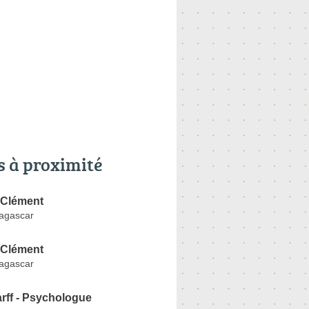
s à proximité
Clément
agascar
Clément
agascar
arff - Psychologue