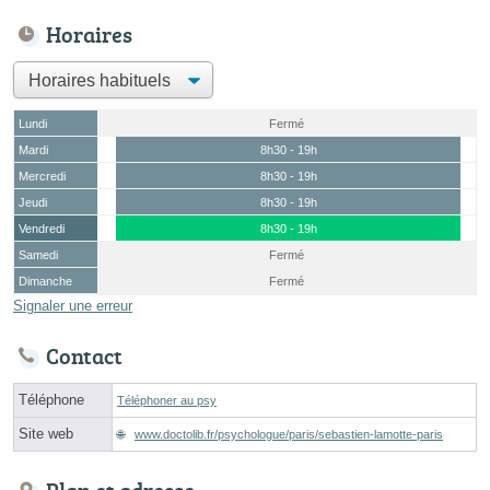
Horaires
Lundi
Fermé
Mardi
8h30 - 19h
Mercredi
8h30 - 19h
Jeudi
8h30 - 19h
Vendredi
8h30 - 19h
Samedi
Fermé
Dimanche
Fermé
Signaler une erreur
Contact
Téléphone
Téléphoner au psy
Site web
www.doctolib.fr/psychologue/paris/sebastien-lamotte-paris
Plan et adresse