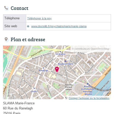
Contact
Téléphone
Téléphoner à la psy
Site web
www.doctolib.fr/psychiatre/paris/marie-slama
Plan et adresse
© contributeurs OpenStreetMap
Corriger l’adresse ou la localisation
SLAMA Marie-France
60 Rue du Ranelagh
75016 Paris