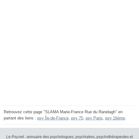
Retrouvez cette page "SLAMA Marie-France Rue du Ranelagh" en
partant des liens :
psy Île-de-France
,
psy 75
,
psy Paris
,
psy 16ème
.
Le-Psy.net : annuaire des psychologues, psychiatres, psychothérapeutes et