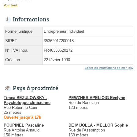
Voir tout
Informations
Forme juridique
Entrepreneur individuel
SIRET
35362017200018
N° TVA Intra.
FR46353620172
Création
22 février 1990
Éditer les informations de mon psy
Psys à proximité
Timea BEZULOWSKY -
PEWZNER APELIOIG Evelyne
Psychologue clinicienne
Rue du Ranelagh
Rue Robert le Coin
123 mètres
25 mètres
Ouverte jusqu'à 17h
POUPINEL Pascaline
DE MIJOLLA - MELLOR Sophie
Rue Antoine Arnauld
Rue de l'Assomption
150 mètres
163 mètres