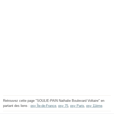
Retrouvez cette page "SOULIE-PAIN Nathalie Boulevard Voltaire" en
partant des liens :
psy Île-de-France
,
psy 75
,
psy Paris
,
psy 11ème
.