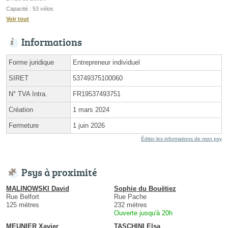
Capacité : 53 vélos
Voir tout
Informations
Forme juridique
Entrepreneur individuel
SIRET
53749375100060
N° TVA Intra.
FR19537493751
Création
1 mars 2024
Fermeture
1 juin 2026
Éditer les informations de mon psy
Psys à proximité
MALINOWSKI David
Sophie du Bouëtiez
Rue Belfort
Rue Pache
125 mètres
232 mètres
Ouverte jusqu'à 20h
MEUNIER Xavier
TASCHINI Elsa