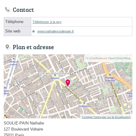
Contact
Téléphone
Téléphoner à la psy
Site web
www.nathaliesouliepain.fr
Plan et adresse
© contributeurs OpenStreetMap
Corriger l’adresse ou la localisation
SOULIE-PAIN Nathalie
127 Boulevard Voltaire
75011 Paris