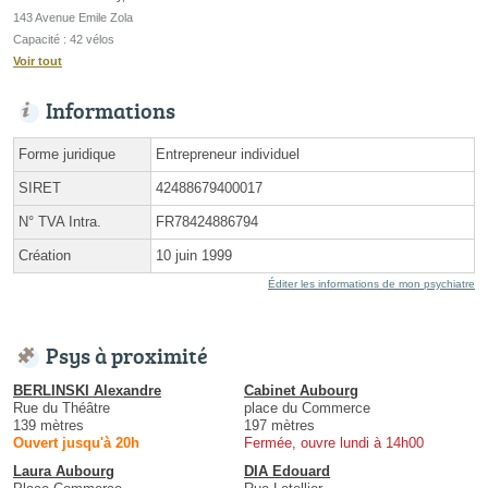
143 Avenue Emile Zola
Capacité : 42 vélos
Voir tout
Informations
Forme juridique
Entrepreneur individuel
SIRET
42488679400017
N° TVA Intra.
FR78424886794
Création
10 juin 1999
Éditer les informations de mon psychiatre
Psys à proximité
BERLINSKI Alexandre
Cabinet Aubourg
Rue du Théâtre
place du Commerce
139 mètres
197 mètres
Ouvert jusqu'à 20h
Fermée, ouvre lundi à 14h00
Laura Aubourg
DIA Edouard