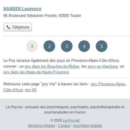
BARRER Laurence
95 Boulevard Sébastien Pezetti, 83000 Toulon
Téléphone
1
2
3
4
5
Le Psy recense également des psys en Provence-Alpes-Côte d'Azur,
comme : un
psy dans les Bouches-du-Rhône
, les
psys en Vaucluse
, un
psy dans les Alpes-de-Haute-Provence
.
Retrouvez cette page "
psy Var
" à travers les liens :
psy Provence-Alpes-
Côte d'Azur
,
psy 83
.
Le-Psy.net : annuaire des psychologues, psychiatres, psychothérapeutes et
psychanalystes en France
© 2026
Le-Psy.net
Mentions légales
-
Contact
-
Inscription gratuite