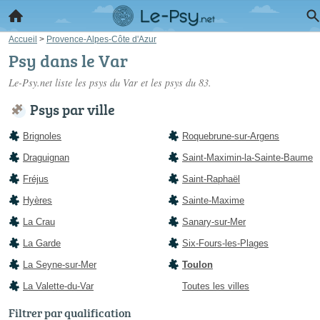
Accueil
>
Provence-Alpes-Côte d'Azur
Psy dans le Var
Le-Psy.net liste les
psys du Var
et les psys du 83.
Psys par ville
Brignoles
Roquebrune-sur-Argens
Draguignan
Saint-Maximin-la-Sainte-Baume
Fréjus
Saint-Raphaël
Hyères
Sainte-Maxime
La Crau
Sanary-sur-Mer
La Garde
Six-Fours-les-Plages
La Seyne-sur-Mer
Toulon
La Valette-du-Var
Toutes les villes
Filtrer par qualification