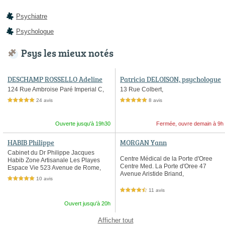
Psychiatre
Psychologue
Psys les mieux notés
DESCHAMP ROSSELLO Adeline
Patricia DELOISON, psychologue
clinicienne et psychothérapeute
124 Rue Ambroise Paré Imperial C,
13 Rue Colbert,
24 avis
8 avis
5,0 étoiles sur 5
5,0 étoiles sur 5
Ouverte jusqu'à 19h30
Fermée, ouvre demain à 9h
HABIB Philippe
MORGAN Yann
Cabinet du Dr Philippe Jacques
Centre Médical de la Porte d'Oree
Habib Zone Artisanale Les Playes
Centre Med. La Porte d'Oree 47
Espace Vie 523 Avenue de Rome,
Avenue Aristide Briand,
10 avis
5,0 étoiles sur 5
11 avis
4,5 étoiles sur 5
Ouvert jusqu'à 20h
Afficher tout