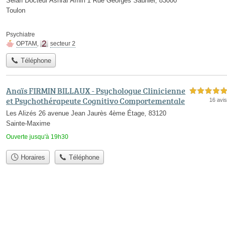
Selarl Docteur Ashraf Amin 1 Rue Georges Saunier, 83000
Toulon
Psychiatre
OPTAM
,
secteur 2
Téléphone
Anaïs FIRMIN BILLAUX - Psychologue Clinicienne
5,0 étoiles sur 5
et Psychothérapeute Cognitivo Comportementale
16 avis
Les Alizés 26 avenue Jean Jaurès 4ème Étage, 83120
Sainte-Maxime
Ouverte jusqu'à 19h30
Horaires
Téléphone